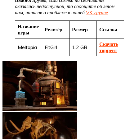
Важно!
Друзья, если ссылка на скачивание
оказалась недоступной, то сообщите об этом
нам, написав о проблеме в нашей
VK-группе
Название
Релизёр
Размер
Ссылка
игры
Скачать
Meltopia
FitGirl
1.2 GB
торрент