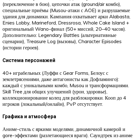
(переключение в бою), цепочки атак (ground/air комбо),
специальные приёмы (Musou-атаки с AOE) и разрушаемые
здания для динамики. Кампания охватывает арки Alabasta,
Enies Lobby, Marineford, Dressrosa, Whole Cake Island +
оригинальный Wano-финал (50+ миссий, 20–40 часов).
Дополнительно: Legendary Battles (альтернативные
сценарии), Treasure Log (вызовы), Character Episodes
(истории героев).​
Система персонажей
40+ играбельных (Луффи с Gear Forms, Белоус с
землетрясениями, даже антагонисты как Дофламинго):
каждый с уникальными комбо, Musou и трансформациями.
Skill Tree для общих улучшений (урон, здоровье),
коллекционирование колец для разблокировки. Кооп до 4
игроков (локальный/онлайн), PvP отсутствует.​
Графика и атмосфера
Аниме-стиль с яркими моделями, динамичной камерой и
gore-эффектами (разлетающиеся враги). Саундтрек из аниме