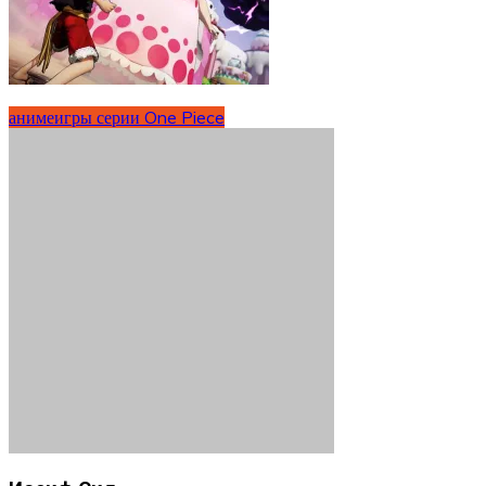
аниме
игры серии One Piece