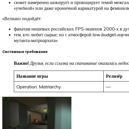
сюжет намеренно шокирует и провоцирует темой межгалак
«учебной» или даже ироничной карикатурой на феминизм
«Велиан» подойдёт:
фанатам нишевых российских FPS‑экшенов 2000‑х в ду
тем, кто любит сырые, но с атмосферой low‑budget‑нау
мутанта‑матриархата».
Системные требования
Важно!
Друзья, если ссылка на скачивание оказалась не
Название игры
Релизёр
Operation: Matriarchy
—