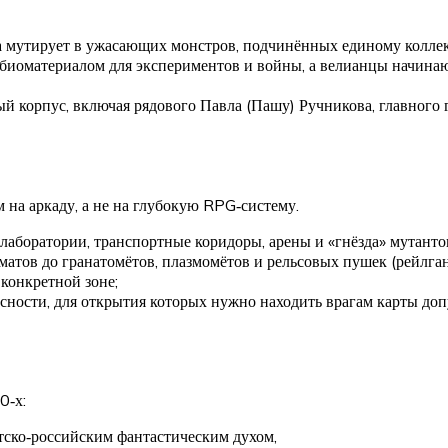
на мутирует в ужасающих монстров, подчинённых единому коллек
биоматериалом для экспериментов и войны, а велианцы начинаю
й корпус, включая рядового Павла (Пашу) Ручникова, главного 
на аркаду, а не на глубокую RPG‑систему.
лаборатории, транспортные коридоры, арены и «гнёзда» мутантов
оматов до гранатомётов, плазмомётов и рельсовых пушек (рейлга
 конкретной зоне;
асности, для открытия которых нужно находить врагам карты доп
0‑х:
етско‑российским фантастическим духом,