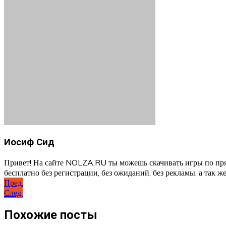
Иосиф Сид
Привет! На сайте NOLZA.RU ты можешь скачивать игры по пря
бесплатно без регистрации, без ожиданий, без рекламы, а так же
Навигация
Пред.
След.
по
записям
Похожие посты