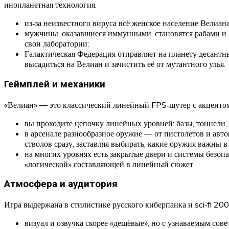
инопланетная технология.
из‑за неизвестного вируса всё женское население Велиа
мужчины, оказавшиеся иммунными, становятся рабами и 
свои лаборатории;
Галактическая Федерация отправляет на планету десантны
высадиться на Велиан и зачистить её от мутантного улья.
Геймплей и механики
«Велиан» — это классический линейный FPS‑шутер с акцентом 
вы проходите цепочку линейных уровней: базы, тоннели, 
в арсенале разнообразное оружие — от пистолетов и авт
стволов сразу, заставляя выбирать, какие оружия важны в
на многих уровнях есть закрытые двери и системы безоп
«логической» составляющей в линейный сюжет.
Атмосфера и аудитория
Игра выдержана в стилистике русского киберпанка и sci‑fi 200
визуал и озвучка скорее «дешёвые», но с узнаваемым сов