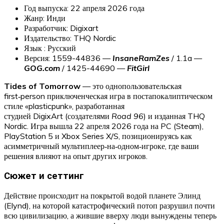
Год выпуска: 22 апреля 2026 года
Жанр: Инди
Разработчик: Digixart
Издательство: THQ Nordic
Язык : Русский
Версия: 1559-44836 —
InsaneRamZes
/ 1.1a —
GOG.com
/ 1425-44690 —
FitGirl
Tides of Tomorrow
— это однопользовательская
first‑person приключенческая игра в постапокалиптическом
стиле «plasticpunk», разработанная
студией DigixArt (создателями
Road 96
) и изданная THQ
Nordic. Игра вышла 22 апреля 2026 года на PC (Steam),
PlayStation 5 и Xbox Series X/S, позиционируясь как
асимметричный мультиплеер‑на‑одном‑игроке, где ваши
решения влияют на опыт других игроков.
Сюжет и сеттинг
Действие происходит на покрытой водой планете Элинд
(Elynd), на которой катастрофический потоп разрушил почти
всю цивилизацию, а жившие вверху люди вынуждены теперь