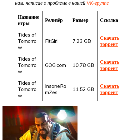
нам, написав о проблеме в нашей
VK-группе
Название
Релизёр
Размер
Ссылка
игры
Tides of
Скачать
Tomorro
FitGirl
7.23 GB
торрент
w
Tides of
Скачать
Tomorro
GOG.com
10.78 GB
торрент
w
Tides of
InsaneRa
Скачать
Tomorro
11.52 GB
mZes
торрент
w