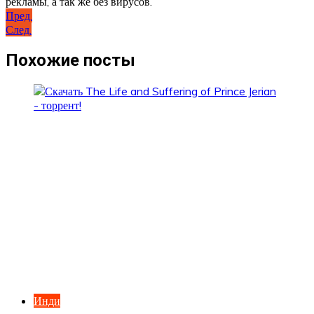
рекламы, а так же без вирусов.
Навигация
Пред.
След.
по
записям
Похожие посты
Инди