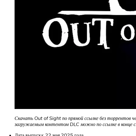
Скачать Out of Sight
по прямой ссылке без торрентов че
загружаемым контентом DLC можно по ссылке в конце 
Дата выпуска: 22 мая 2025 года