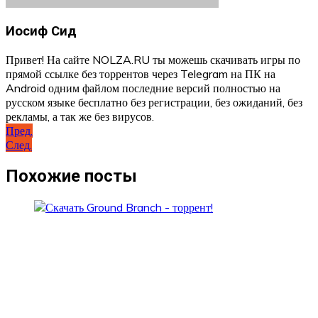
Иосиф Сид
Привет! На сайте NOLZA.RU ты можешь скачивать игры по
прямой ссылке без торрентов через Telegram на ПК на
Android одним файлом последние версий полностью на
русском языке бесплатно без регистрации, без ожиданий, без
рекламы, а так же без вирусов.
Навигация
Пред.
След.
по
записям
Похожие посты