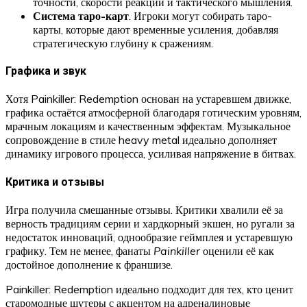
точности, скорости реакции и тактического мышления.
Система таро-карт
. Игроки могут собирать таро-
карты, которые дают временные усиления, добавляя
стратегическую глубину к сражениям.
Графика и звук
Хотя Painkiller: Redemption основан на устаревшем движке,
графика остаётся атмосферной благодаря готическим уровням,
мрачным локациям и качественным эффектам. Музыкальное
сопровождение в стиле heavy metal идеально дополняет
динамику игрового процесса, усиливая напряжение в битвах.
Критика и отзывы
Игра получила смешанные отзывы. Критики хвалили её за
верность традициям серии и хардкорный экшен, но ругали за
недостаток инноваций, однообразие геймплея и устаревшую
графику. Тем не менее, фанаты
Painkiller
оценили её как
достойное дополнение к франшизе.
Painkiller: Redemption идеально подходит для тех, кто ценит
старомодные шутеры с акцентом на адреналиновые