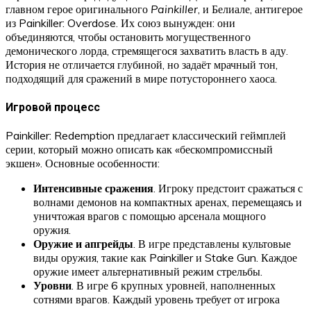
главном герое оригинального
Painkiller
, и Белиале, антигерое
из Painkiller: Overdose. Их союз вынужден: они
объединяются, чтобы остановить могущественного
демонического лорда, стремящегося захватить власть в аду.
История не отличается глубиной, но задаёт мрачный тон,
подходящий для сражений в мире потустороннего хаоса.
Игровой процесс
Painkiller: Redemption предлагает классический геймплей
серии, который можно описать как «бескомпромиссный
экшен». Основные особенности:
Интенсивные сражения
. Игроку предстоит сражаться с
волнами демонов на компактных аренах, перемещаясь и
уничтожая врагов с помощью арсенала мощного
оружия.
Оружие и апгрейды
. В игре представлены культовые
виды оружия, такие как Painkiller и Stake Gun. Каждое
оружие имеет альтернативный режим стрельбы.
Уровни
. В игре 6 крупных уровней, наполненных
сотнями врагов. Каждый уровень требует от игрока