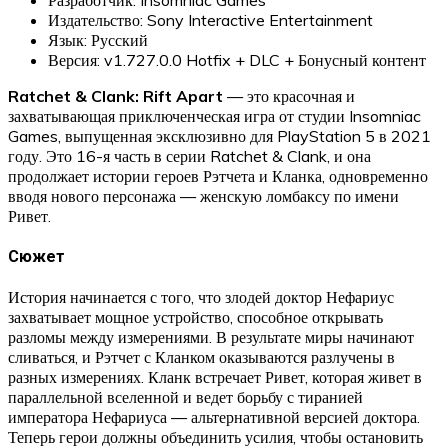
Издательство: Sony Interactive Entertainment
Язык: Русский
Версия: v1.727.0.0 Hotfix + DLC + Бонусный контент
Ratchet & Clank: Rift Apart
— это красочная и
захватывающая приключенческая игра от студии Insomniac
Games, выпущенная эксклюзивно для PlayStation 5 в 2021
году. Это 16-я часть в серии Ratchet & Clank, и она
продолжает истории героев Рэтчета и Кланка, одновременно
вводя нового персонажа — женскую ломбаксу по имени
Ривет.
Сюжет
История начинается с того, что злодей доктор Нефариус
захватывает мощное устройство, способное открывать
разломы между измерениями. В результате миры начинают
сливаться, и Рэтчет с Кланком оказываются разлучены в
разных измерениях. Кланк встречает Ривет, которая живет в
параллельной вселенной и ведет борьбу с тиранией
императора Нефариуса — альтернативной версией доктора.
Теперь герои должны объединить усилия, чтобы остановить