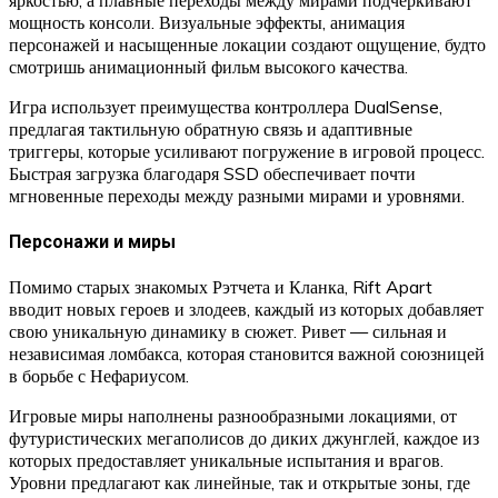
яркостью, а плавные переходы между мирами подчеркивают
мощность консоли. Визуальные эффекты, анимация
персонажей и насыщенные локации создают ощущение, будто
смотришь анимационный фильм высокого качества.
Игра использует преимущества контроллера DualSense,
предлагая тактильную обратную связь и адаптивные
триггеры, которые усиливают погружение в игровой процесс.
Быстрая загрузка благодаря SSD обеспечивает почти
мгновенные переходы между разными мирами и уровнями.
Персонажи и миры
Помимо старых знакомых Рэтчета и Кланка, Rift Apart
вводит новых героев и злодеев, каждый из которых добавляет
свою уникальную динамику в сюжет. Ривет — сильная и
независимая ломбакса, которая становится важной союзницей
в борьбе с Нефариусом.
Игровые миры наполнены разнообразными локациями, от
футуристических мегаполисов до диких джунглей, каждое из
которых предоставляет уникальные испытания и врагов.
Уровни предлагают как линейные, так и открытые зоны, где