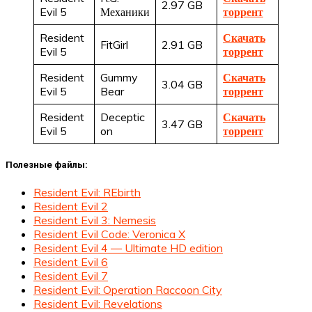
2.97 GB
Evil 5
Механики
торрент
Resident
Скачать
FitGirl
2.91 GB
Evil 5
торрент
Resident
Gummy
Скачать
3.04 GB
Evil 5
Bear
торрент
Resident
Deceptic
Скачать
3.47 GB
Evil 5
on
торрент
Полезные файлы:
Resident Evil: REbirth
Resident Evil 2
Resident Evil 3: Nemesis
Resident Evil Code: Veronica X
Resident Evil 4 — Ultimate HD edition
Resident Evil 6
Resident Evil 7
Resident Evil: Operation Raccoon City
Resident Evil: Revelations