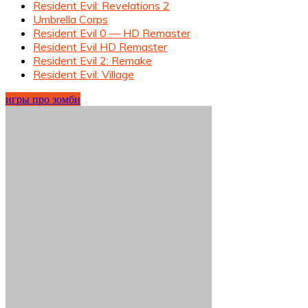
Resident Evil: Revelations 2
Umbrella Corps
Resident Evil 0 — HD Remaster
Resident Evil HD Remaster
Resident Evil 2: Remake
Resident Evil: Village
игры про зомби