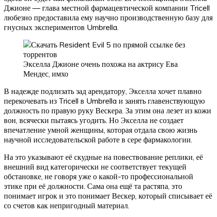
Джионе — глава местной фармацевтической компании Tricell
любезно предоставила ему научно производственную базу для
гнусных экспериментов Umbrella.
Экселла Джионе очень похожа на актрису Ева
Мендес, имхо
В надежде подлизать зад арендатору, Экселла хочет плавно
перекочевать из Tricell в Umbrella и занять главенствующую
должность по правую руку Вескера. За этим она лезет из кожи
вон, всячески пытаясь угодить. Но Экселла не создает
впечатление умной женщины, которая отдала свою жизнь
научной исследовательской работе в сере фармакологии.
На это указывают её скудные на повествование реплики, её
внешний вид категорически не соответствует текущей
обстановке, не говоря уже о какой-то профессиональной
этике при её должности. Сама она ещё та растяпа, это
понимает игрок и это понимает Вескер, который списывает её
со счетов как непригодный материал.