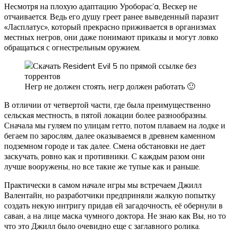
Несмотря на плохую адаптацию Уроборас’a, Вескер не
отчаивается. Ведь его душу греет ранее выведенный паразит
«Ласплатус», который прекрасно приживается в организмах
местных негров, они даже понимают приказы и могут ловко
обращаться с огнестрельным оружием.
Негр не должен стоять, негр должен работать 🙂
В отличии от четвертой части, где была преимущественно
сельская местность, в пятой локации более разнообразны.
Сначала мы гуляем по улицам гетто, потом плаваем на лодке и
бегаем по зарослям, далее оказываемся в древнем каменном
подземном городе и так далее. Смена обстановки не дает
заскучать, ровно как и противники. С каждым разом они
лучше вооружены, но все такие же тупые как и раньше.
Практически в самом начале игры мы встречаем Джилл
Валентайн, но разработчики предприняли жалкую попытку
создать некую интригу придав ей загадочность, её обернули в
саван, а на лице маска чумного доктора. Не знаю как Вы, но то
что это Джилл было очевидно еще с заглавного ролика.