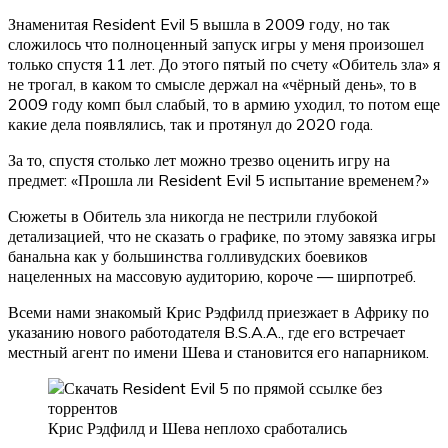
Знаменитая Resident Evil 5 вышла в 2009 году, но так
сложилось что полноценный запуск игры у меня произошел
только спустя 11 лет. До этого пятый по счету «Обитель зла» я
не трогал, в каком то смысле держал на «чёрный день», то в
2009 году комп был слабый, то в армию уходил, то потом еще
какие дела появлялись, так и протянул до 2020 года.
За то, спустя столько лет можно трезво оценить игру на
предмет: «Прошла ли Resident Evil 5 испытание временем?»
Сюжеты в Обитель зла никогда не пестрили глубокой
детализацией, что не сказать о графике, по этому завязка игры
банальна как у большинства голливудских боевиков
нацеленных на массовую аудиторию, короче — ширпотреб.
Всеми нами знакомый Крис Рэдфилд приезжает в Африку по
указанию нового работодателя B.S.A.A., где его встречает
местный агент по имени Шева и становится его напарником.
Крис Рэдфилд и Шева неплохо сработались