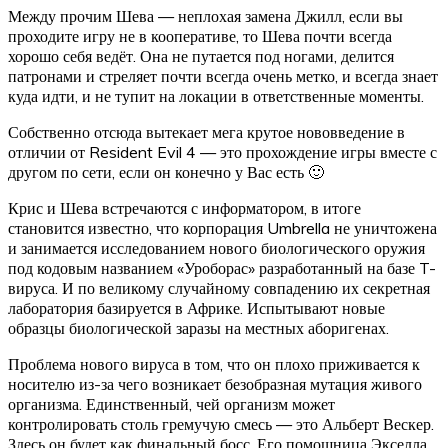
Между прочим Шева — неплохая замена Джилл, если вы
проходите игру не в кооперативе, то Шева почти всегда
хорошо себя ведёт. Она не путается под ногами, делится
патронами и стреляет почти всегда очень метко, и всегда знает
куда идти, и не тупит на локации в ответственные моменты.
Собственно отсюда вытекает мега крутое нововведение в
отличии от Resident Evil 4 — это прохождение игры вместе с
другом по сети, если он конечно у Вас есть 🙂
Крис и Шева встречаются с информатором, в итоге
становится известно, что корпорация Umbrella не уничтожена
и занимается исследованием нового биологического оружия
под кодовым названием «Уроборас» разработанный на базе T-
вируса. И по великому случайному совпадению их секретная
лаборатория базируется в Африке. Испытывают новые
образцы биологической заразы на местных аборигенах.
Проблема нового вируса в том, что он плохо приживается к
носителю из-за чего возникает безобразная мутация живого
организма. Единственный, чей организм может
контролировать столь гремучую смесь — это Альберт Вескер.
Здесь он будет как финальный босс. Его помощница Экселла