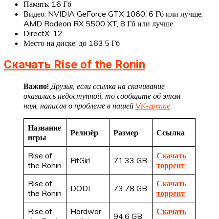
Память: 16 Гб
Видео: NVIDIA GeForce GTX 1060, 6 Гб или лучше,
AMD Radeon RX 5500 XT, 8 Гб или лучше
DirectX: 12
Место на диске: до 163.5 Гб
Скачать Rise of the Ronin
Важно!
Друзья, если ссылка на скачивание
оказалась недоступной, то сообщите об этом
нам, написав о проблеме в нашей
VK-группе
Название
Релизёр
Размер
Ссылка
игры
Rise of
Скачать
FitGirl
71.33 GB
the Ronin
торрент
Rise of
Скачать
DODI
73.78 GB
the Ronin
торрент
Rise of
Hardwar
Скачать
94.6 GB