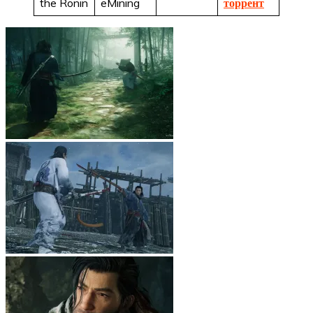
the Ronin
eMining
торрент