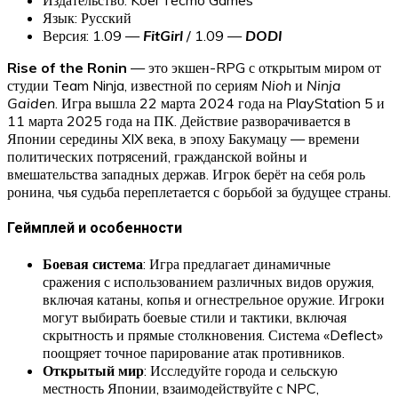
Язык: Русский
Версия: 1.09 —
FitGirl
/ 1.09 —
DODI
Rise of the Ronin
— это экшен-RPG с открытым миром от
студии Team Ninja, известной по сериям
Nioh
и
Ninja
Gaiden
. Игра вышла 22 марта 2024 года на PlayStation 5 и
11 марта 2025 года на ПК. Действие разворачивается в
Японии середины XIX века, в эпоху Бакумацу — времени
политических потрясений, гражданской войны и
вмешательства западных держав. Игрок берёт на себя роль
ронина, чья судьба переплетается с борьбой за будущее страны.
Геймплей и особенности
Боевая система
: Игра предлагает динамичные
сражения с использованием различных видов оружия,
включая катаны, копья и огнестрельное оружие. Игроки
могут выбирать боевые стили и тактики, включая
скрытность и прямые столкновения. Система «Deflect»
поощряет точное парирование атак противников.
Открытый мир
: Исследуйте города и сельскую
местность Японии, взаимодействуйте с NPC,