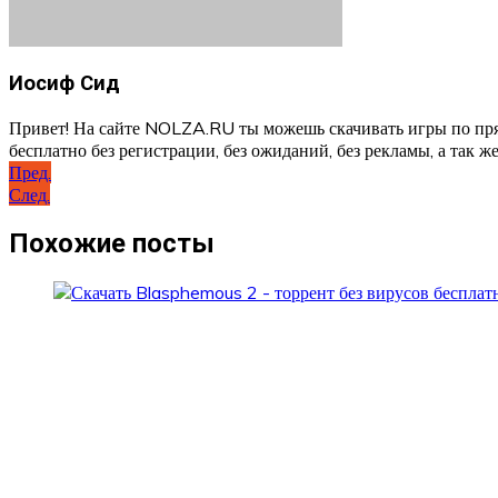
Иосиф Сид
Привет! На сайте NOLZA.RU ты можешь скачивать игры по пря
бесплатно без регистрации, без ожиданий, без рекламы, а так же
Навигация
Пред.
След.
по
записям
Похожие посты