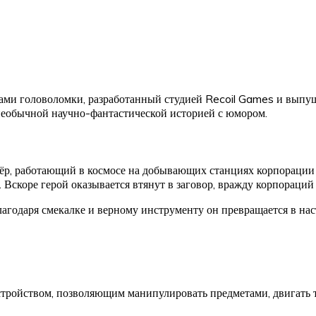
ми головоломки, разработанный студией Recoil Games и выпущ
необычной научно-фантастической историей с юмором.
р, работающий в космосе на добывающих станциях корпорации S
 Вскоре герой оказывается втянут в заговор, вражду корпораций
годаря смекалке и верному инструменту он превращается в нас
тройством, позволяющим манипулировать предметами, двигать 