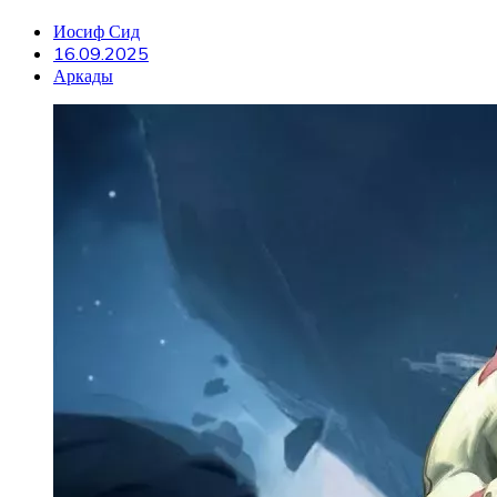
Иосиф Сид
16.09.2025
Аркады