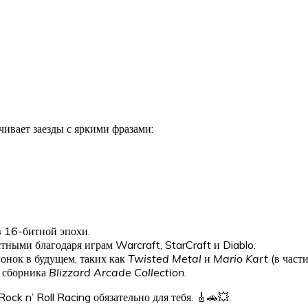
вает заезды с яркими фразами:
в 16-битной эпохи.
стными благодаря играм Warcraft, StarCraft и Diablo.
гонок в будущем, таких как
Twisted Metal
и
Mario Kart
(в част
е сборника
Blizzard Arcade Collection
.
ck n’ Roll Racing обязательно для тебя. 🎸🚗💥