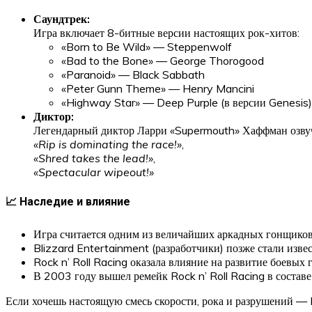
Саундтрек:
Игра включает 8-битные версии настоящих рок-хитов:
«Born to Be Wild» — Steppenwolf
«Bad to the Bone» — George Thorogood
«Paranoid» — Black Sabbath
«Peter Gunn Theme» — Henry Mancini
«Highway Star» — Deep Purple (в версии Genesis)
Диктор:
Легендарный диктор Ларри «Supermouth» Хаффман озвучи
«Rip is dominating the race!»
,
«Shred takes the lead!»
,
«Spectacular wipeout!»
📈 Наследие и влияние
Игра считается одним из величайших аркадных гонщико
Blizzard Entertainment (разработчики) позже стали изве
Rock n’ Roll Racing оказала влияние на развитие боевых 
В 2003 году вышел ремейк Rock n’ Roll Racing в состав
Если хочешь настоящую смесь скорости, рока и разрушений — Ro