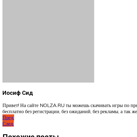
Иосиф Сид
Привет! На сайте NOLZA.RU ты можешь скачивать игры по пря
бесплатно без регистрации, без ожиданий, без рекламы, а так же
Навигация
Пред.
След.
по
записям
Похожие посты