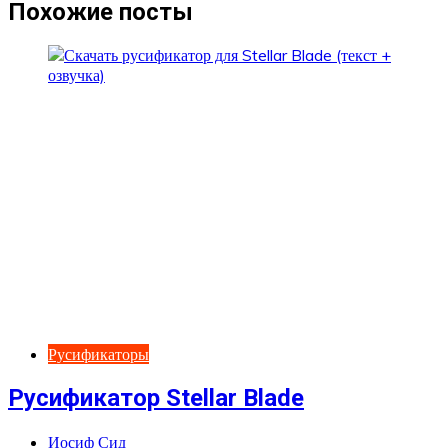
записям
Похожие посты
Русификаторы
Русификатор Stellar Blade
Иосиф Сид