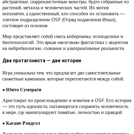
абстрактные, сюрреалистичные монстры, будто собранные из
растений, металла и человеческих частей. Их мотив
непонятен, а единственный, кто способен их остановить —
элитное подразделение OSF (Отряд подавления Иных),
состоящее из псионов.
Мир представляет собой смесь киберпанка, психоделики и
биотехнологий. Это яркая «мозговая» фантастика с акцентом
на нейробиологию, сознание и альтернативные реальности.
Два протагониста — две истории
Игра уникальна тем, что предлагает две самостоятельные
сюжетные кампании, которые переплетаются между собой:
•
Юито Сумераги
Аристократ по происхождению и новичок в OSF. Его история
— это путь идеалиста, пытающегося сохранить человечность
в мире, где манипулируют памятью, личностью и правдой.
•
Касане Рэнделл
Холодная, рациональная и чрезвычайно талантливая псионка.