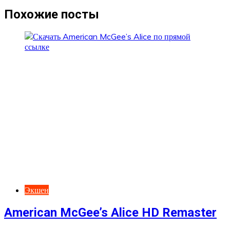
записям
Похожие посты
Экшен
American McGee’s Alice HD Remaster