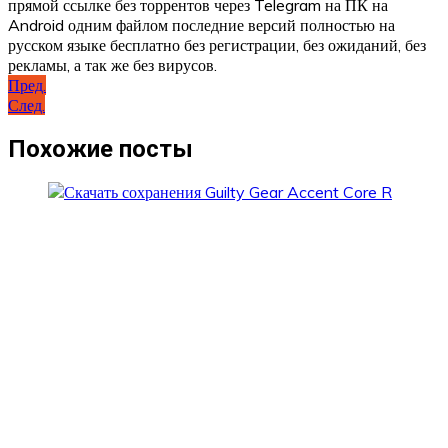
прямой ссылке без торрентов через Telegram на ПК на
Android одним файлом последние версий полностью на
русском языке бесплатно без регистрации, без ожиданий, без
рекламы, а так же без вирусов.
Навигация
Пред.
След.
по
записям
Похожие посты