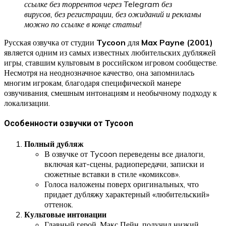
ссылке без торрентов через Telegram без
вирусов, без регистрации, без ожиданий и рекламы
можно по ссылке в конце статьи!
Русская озвучка от студии
Tycoon
для
Max Payne (2001)
является одним из самых известных любительских дубляжей
игры, ставшим культовым в российском игровом сообществе.
Несмотря на неоднозначное качество, она запомнилась
многим игрокам, благодаря специфической манере
озвучивания, смешным интонациям и необычному подходу к
локализации.
Особенности озвучки от Tycoon
Полный дубляж
В озвучке от Tycoon переведены все диалоги,
включая кат-сцены, радиопередачи, записки и
сюжетные вставки в стиле «комиксов».
Голоса наложены поверх оригинальных, что
придает дубляжу характерный «любительский»
оттенок.
Культовые интонации
Главный герой, Макс Пейн, получил низкий,