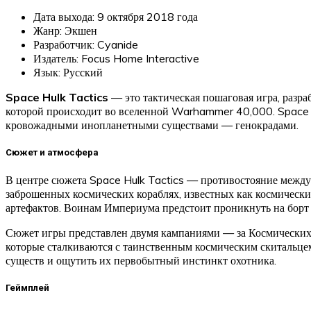
Дата выхода: 9 октября 2018 года
Жанр: Экшен
Разработчик: Cyanide
Издатель: Focus Home Interactive
Язык: Русский
Space Hulk Tactics
— это тактическая пошаговая игра, разра
которой происходит во вселенной Warhammer 40,000. Space 
кровожадными инопланетными существами — генокрадами.
Сюжет и атмосфера
В центре сюжета Space Hulk Tactics — противостояние между
заброшенных космических кораблях, известных как космические
артефактов. Воинам Империума предстоит проникнуть на борт 
Сюжет игры представлен двумя кампаниями — за Космических д
которые сталкиваются с таинственным космическим скитальцем
существ и ощутить их первобытный инстинкт охотника.
Геймплей