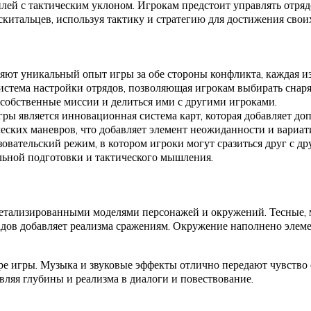
лей с тактическим уклоном. Игрокам предстоит управлять отряд
китальцев, используя тактику и стратегию для достижения своих
яют уникальный опыт игры за обе стороны конфликта, каждая из
 система настройки отрядов, позволяющая игрокам выбирать снар
ь собственные миссии и делиться ими с другими игроками.
гры является инновационная система карт, которая добавляет до
еских маневров, что добавляет элемент неожиданности и вариат
зовательский режим, в котором игроки могут сразиться друг с д
льной подготовки и тактического мышления.
 детализированными моделями персонажей и окружений. Тесные,
радов добавляет реализма сражениям. Окружение наполнено эле
ре игры. Музыка и звуковые эффекты отлично передают чувство 
ляя глубины и реализма в диалоги и повествование.