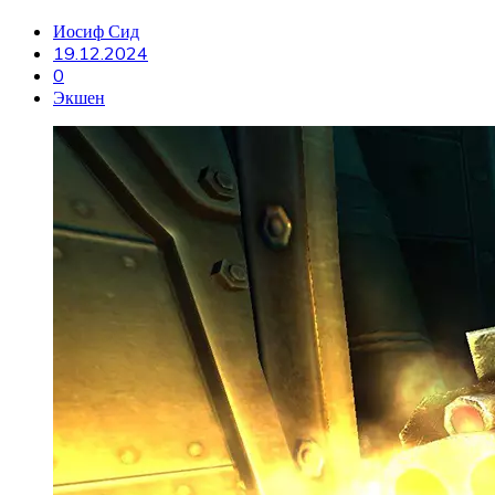
Иосиф Сид
19.12.2024
0
Экшен