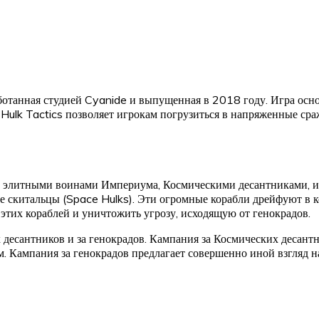
ботанная студией Cyanide и выпущенная в 2018 году. Игра осно
Hulk Tactics позволяет игрокам погрузиться в напряженные с
 элитными воинами Империума, Космическими десантниками, и 
 скитальцы (Space Hulks). Эти огромные корабли дрейфуют в ко
этих кораблей и уничтожить угрозу, исходящую от генокрадов.
есантников и за генокрадов. Кампания за Космических десантн
. Кампания за генокрадов предлагает совершенно иной взгляд н