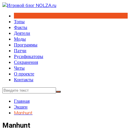
Перейти
к
содержимому
Топы
Факты
Деятели
Моды
Программы
Патчи
Русификаторы
Сохранения
Читы
О проекте
Контакты
Главная
Экшен
Manhunt
Manhunt