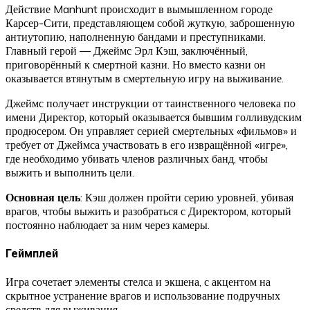
Действие Manhunt происходит в вымышленном городе
Карсер-Сити, представляющем собой жуткую, заброшенную
антиутопию, наполненную бандами и преступниками.
Главный герой — Джеймс Эрл Кэш, заключённый,
приговорённый к смертной казни. Но вместо казни он
оказывается втянутым в смертельную игру на выживание.
Джеймс получает инструкции от таинственного человека по
имени Директор, который оказывается бывшим голливудским
продюсером. Он управляет серией смертельных «фильмов» и
требует от Джеймса участвовать в его извращённой «игре»,
где необходимо убивать членов различных банд, чтобы
выжить и выполнить цели.
Основная цель
: Кэш должен пройти серию уровней, убивая
врагов, чтобы выжить и разобраться с Директором, который
постоянно наблюдает за ним через камеры.
Геймплей
Игра сочетает элементы стелса и экшена, с акцентом на
скрытное устранение врагов и использование подручных
средств для выживания.