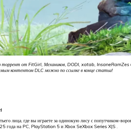
ез торрент от FitGirl, Механиков, DODI, xatab, InsaneRamZes б
аемым контентом DLC можно по ссылке в конце статьи!
l
ьего лица, где вы играете за одинокую лису с попутчиком-ворон
5 года на PC, PlayStation 5 и Xbox SeXbox Series X|S .