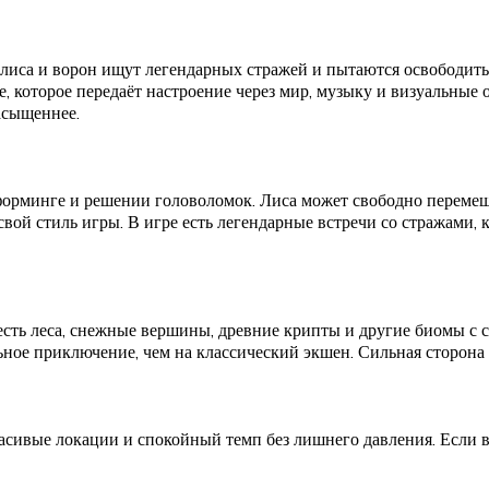
 лиса и ворон ищут легендарных стражей и пытаются освободить
, которое передаёт настроение через мир, музыку и визуальные 
асыщеннее.
форминге и решении головоломок. Лиса может свободно перемещ
свой стиль игры. В игре есть легендарные встречи со стражами,
ут есть леса, снежные вершины, древние крипты и другие биомы 
льное приключение, чем на классический экшен. Сильная сторон
сивые локации и спокойный темп без лишнего давления. Если вам