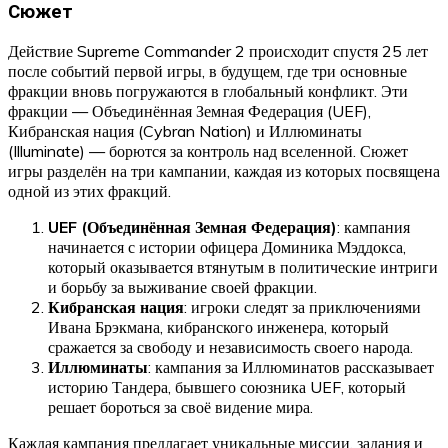
Сюжет
Действие Supreme Commander 2 происходит спустя 25 лет
после событий первой игры, в будущем, где три основные
фракции вновь погружаются в глобальный конфликт. Эти
фракции — Объединённая Земная Федерация (UEF),
Кибранская нация (Cybran Nation) и Иллюминаты
(Illuminate) — борются за контроль над вселенной. Сюжет
игры разделён на три кампании, каждая из которых посвящена
одной из этих фракций.
UEF (Объединённая Земная Федерация)
: кампания
начинается с истории офицера Доминика Мэддокса,
который оказывается втянутым в политические интриги
и борьбу за выживание своей фракции.
Кибранская нация
: игроки следят за приключениями
Ивана Брэкмана, кибранского инженера, который
сражается за свободу и независимость своего народа.
Иллюминаты
: кампания за Иллюминатов рассказывает
историю Тандера, бывшего союзника UEF, который
решает бороться за своё видение мира.
Каждая кампания предлагает уникальные миссии, задания и