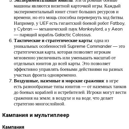
Экспериментальные юниты
: эти огромные боевые
машины являются визитной карточкой игры. Каждый
экспериментальный юнит стоит больших ресурсов и
времени, но его мощь способна перевернуть ход битвы.
Например, у UEF есть гигантский боевой робот Fatboy,
у Cybran — механический паук Monkeylord, а у Aeon
— парящий корабль Galactic Colossus.
Тактические и стратегические карты
: одна из
уникальных особенностей Supreme Commander — это
стратегическая карта, которая позволяет игрокам
мгновенно увеличивать или уменьшать масштаб от
отдельных юнитов до всей карты. Это позволяет
эффективно управлять боевыми действиями на разных
участках фронта одновременно.
Воздушные, наземные и морские сражения
: в игре
есть разнообразные типы юнитов — от наземных танков
до боевых кораблей и истребителей. Игроки могут вести
сражения на земле, в воздухе и на воде, что делает
стратегию многослойной.
Кампания и мультиплеер
Кампания