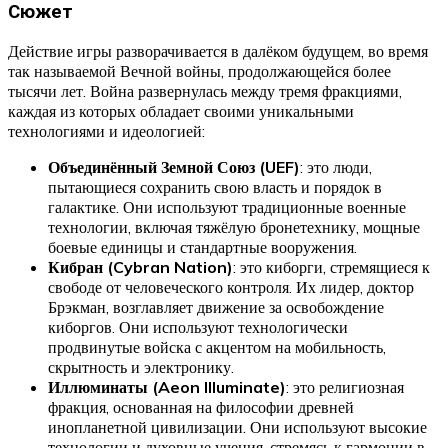
Сюжет
Действие игры разворачивается в далёком будущем, во время
так называемой Вечной войны, продолжающейся более
тысячи лет. Война развернулась между тремя фракциями,
каждая из которых обладает своими уникальными
технологиями и идеологией:
Объединённый Земной Союз (UEF)
: это люди,
пытающиеся сохранить свою власть и порядок в
галактике. Они используют традиционные военные
технологии, включая тяжёлую бронетехнику, мощные
боевые единицы и стандартные вооружения.
Кибран (Cybran Nation)
: это киборги, стремящиеся к
свободе от человеческого контроля. Их лидер, доктор
Брэкман, возглавляет движение за освобождение
киборгов. Они используют технологически
продвинутые войска с акцентом на мобильность,
скрытность и электронику.
Иллюминаты (Aeon Illuminate)
: это религиозная
фракция, основанная на философии древней
инопланетной цивилизации. Они используют высокие
технологии и духовные учения, стремясь к гармонии в