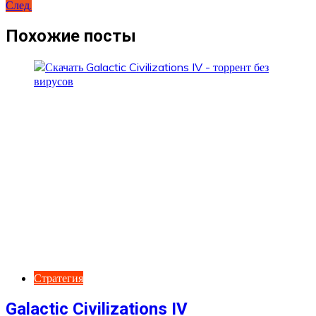
След.
по
записям
Похожие посты
Стратегия
Galactic Civilizations IV