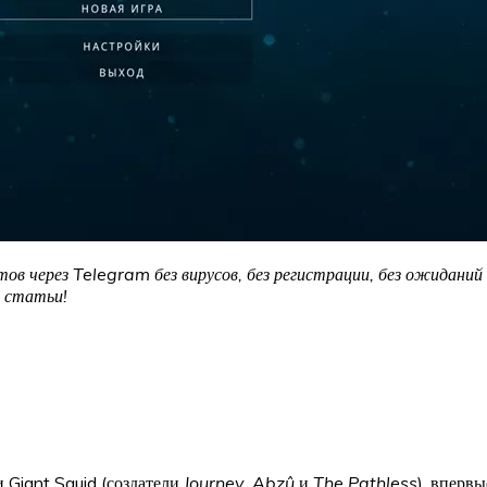
ов через Telegram без вирусов, без регистрации, без ожиданий 
 статьи!
 Giant Squid (создатели
Journey
,
Abzû
и
The Pathless
), вперв