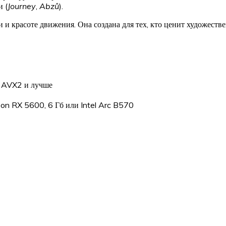
 (
Journey
,
Abzû
).
 и красоте движения. Она создана для тех, кто ценит художеств
; AVX2 и лучше
n RX 5600, 6 Гб или Intel Arc B570