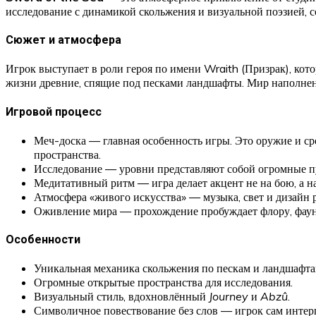
исследование с динамикой скольжения и визуальной поэзией, с
Сюжет и атмосфера
Игрок выступает в роли героя по имени Wraith (Призрак), кот
жизни древние, спящие под песками ландшафты. Мир наполнен 
Игровой процесс
Меч-доска — главная особенность игры. Это оружие и сре
пространства.
Исследование — уровни представляют собой огромные пу
Медитативный ритм — игра делает акцент не на бою, а н
Атмосфера «живого искусства» — музыка, свет и дизайн р
Оживление мира — прохождение пробуждает флору, фауну
Особенности
Уникальная механика скольжения по пескам и ландшафта
Огромные открытые пространства для исследования.
Визуальный стиль, вдохновлённый
Journey
и
Abzû
.
Символичное повествование без слов — игрок сам интер