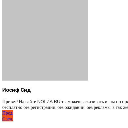
Иосиф Сид
Привет! На сайте NOLZA.RU ты можешь скачивать игры по пря
бесплатно без регистрации, без ожиданий, без рекламы, а так же
Навигация
Пред.
След.
по