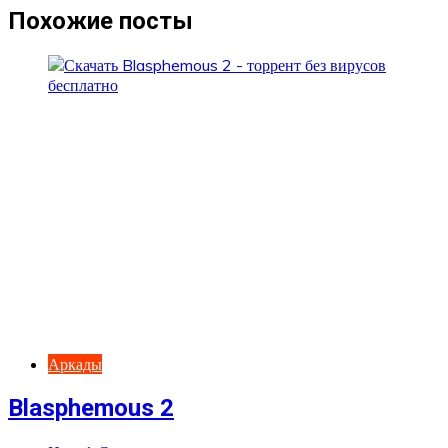
записям
Похожие посты
Аркады
Blasphemous 2