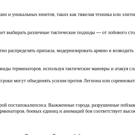
шин и уникальных юнитов, таких как тяжелая техника или элит
ожет выбирать различные тактические подходы — от лобового с
тно распределять припасы, модернизировать армию и возводить
виды терминаторов, используя тактические маневры и атакуя сл
гроки могут объединять усилия против Легиона или соревновать
ферой постапокалипсиса. Выжженные города, разрушенные пейз
 терминаторов, боевых единиц и анимаций боя соответствует вы