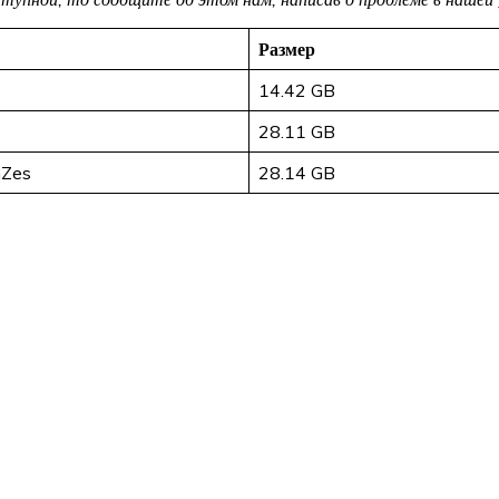
Размер
14.42 GB
28.11 GB
mZes
28.14 GB