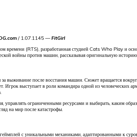
OG.com
/ 1.07.1145 —
FitGirl
ном времени (RTS), разработанная студией Cats Who Play и ос
ческой войны против машин, рассказывая оригинальную истори
ся за выживание после восстания машин. Сюжет вращается вокр
. Игрок выступает в роли командира одной из человеческих арми
.
я, управлять ограниченными ресурсами и выбирать, каким образ
ляд на мир после катастрофы.
S-геймплей с уникальными механиками, адаптированными к суро