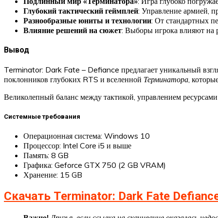
Подлинный мир «Терминатора»
: Игра глубоко погружа
Глубокий тактический геймплей
: Управление армией, 
Разнообразные юниты и технологии
: От стандартных п
Влияние решений на сюжет
: Выборы игрока влияют на 
Вывод
Terminator: Dark Fate – Defiance предлагает уникальный взгл
поклонников глубоких RTS и вселенной
Терминатора
, которы
Великолепный баланс между тактикой, управлением ресурсами
Системные требования
Операционная система: Windows 10
Процессор: Intel Core i5 и выше
Память: 8 GB
Графика: Geforce GTX 750 (2 GB VRAM)
Хранение: 15 GB
Скачать Terminator: Dark Fate Defianc
Важно!
Друзья, если ссылка на скачивание оказалась не