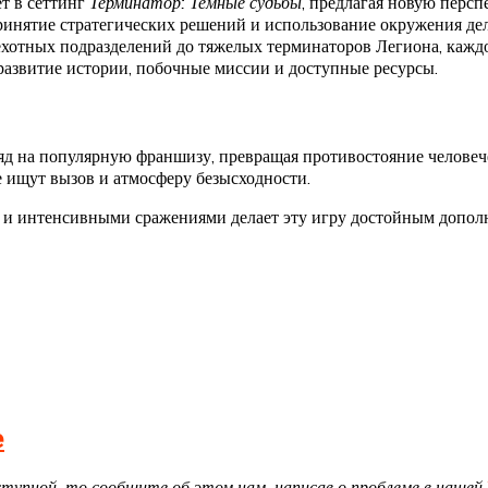
ет в сеттинг
Терминатор: Темные судьбы
, предлагая новую персп
принятие стратегических решений и использование окружения де
ехотных подразделений до тяжелых терминаторов Легиона, кажд
развитие истории, побочные миссии и доступные ресурсы.
яд на популярную франшизу, превращая противостояние человече
е ищут вызов и атмосферу безысходности.
 и интенсивными сражениями делает эту игру достойным допол
e
доступной, то сообщите об этом нам, написав о проблеме в нашей