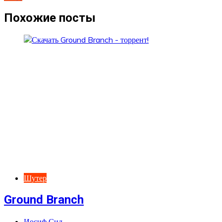
по
записям
Похожие посты
Шутер
Ground Branch
Иосиф Сид