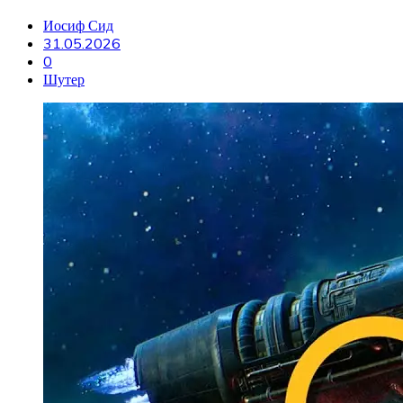
Иосиф Сид
31.05.2026
0
Шутер