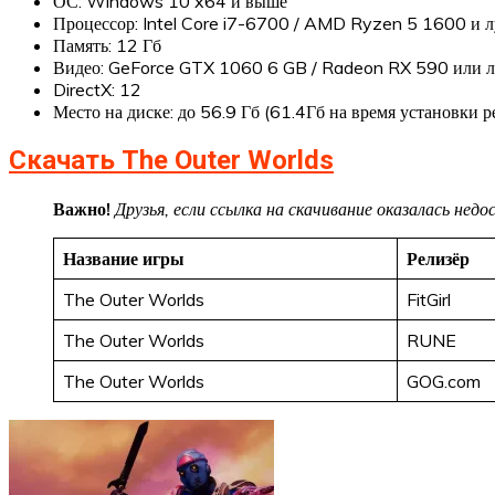
ОС: Windows 10 x64 и выше
Процессор: Intel Core i7-6700 / AMD Ryzen 5 1600 и 
Память: 12 Гб
Видео: GeForce GTX 1060 6 GB / Radeon RX 590 или 
DirectX: 12
Место на диске: до 56.9 Гб (61.4Гб на время установки р
Скачать The Outer Worlds
Важно!
Друзья, если ссылка на скачивание оказалась не
Название игры
Релизёр
The Outer Worlds
FitGirl
The Outer Worlds
RUNE
The Outer Worlds
GOG.com