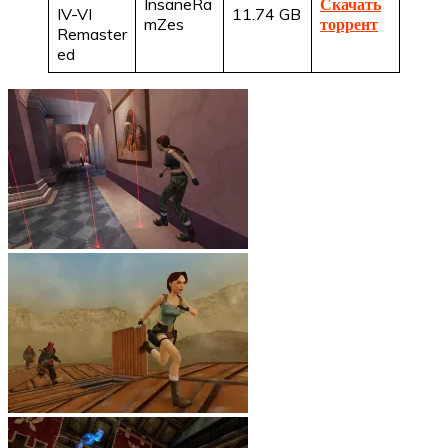
InsaneRa
Скачать
IV-VI
11.74 GB
mZes
торрент
Remaster
ed