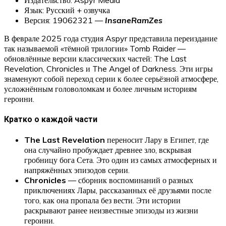
Язык: Русский + озвучка
Версия: 19062321 —
InsaneRamZes
В феврале 2025 года студия Aspyr представила переиздание
так называемой «тёмной трилогии» Tomb Raider —
обновлённые версии классических частей: The Last
Revelation, Chronicles и The Angel of Darkness. Эти игры
знаменуют собой переход серии к более серьёзной атмосфере,
усложнённым головоломкам и более личным историям
героини.
Кратко о каждой части
The Last Revelation
переносит Лару в Египет, где
она случайно пробуждает древнее зло, вскрывая
гробницу бога Сета. Это один из самых атмосферных и
напряжённых эпизодов серии.
Chronicles
— сборник воспоминаний о разных
приключениях Лары, рассказанных её друзьями после
того, как она пропала без вести. Эти истории
раскрывают ранее неизвестные эпизоды из жизни
героини.