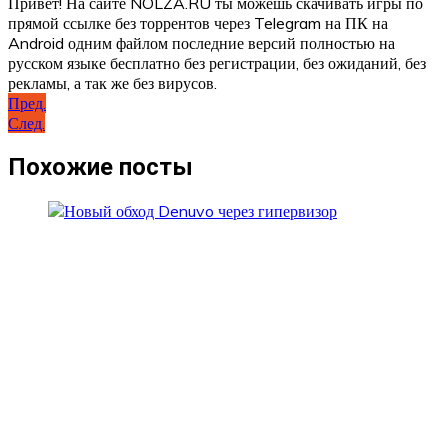
Привет! На сайте NOLZA.RU ты можешь скачивать игры по
прямой ссылке без торрентов через Telegram на ПК на
Android одним файлом последние версий полностью на
русском языке бесплатно без регистрации, без ожиданий, без
рекламы, а так же без вирусов.
Навигация
Пред.
След.
по
записям
Похожие посты