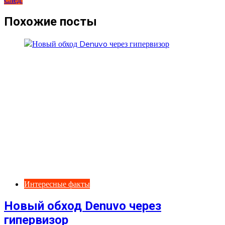
по
записям
Похожие посты
Интересные факты
Новый обход Denuvo через
гипервизор