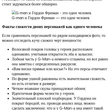
стоит задуматься более обширно.
G-man и Гордон Фриман — это один человек
Факты схожести двоих персонажей как одного человека
Если сравнивать персонажей по рядом находящимся фото, то
можно отследить кучу схожих черт внешности:
Волосяной покров головы у героев расположен
одинаково, учитывая открытость лба и залысин;
Лобная часть у G-Man-а немного сглажена, но все равно
она заметна с определенных ракурсов;
«Вам виски прямые или косые?» На это персы отвечают
одинаково;
По форме ушной раковины есть значительная схожесть,
но есть отличие в размере;
Четкие впавшие скулы принадлежат обоим;
Идентичная форма челюсти у героев;
Значительный плоский подбородок. У Гордона он
покрыт бородой, но, проводя анализ лица, можно
сделать заключение, что и у G-Man-а она имеет такой