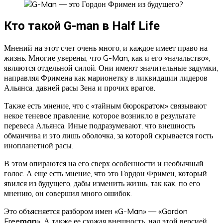
Кто такой G-man в Half Life
Мнений на этот счет очень много, и каждое имеет право на
жизнь. Многие уверены, что G-Man, как и его «начальство»,
являются отдельной силой. Они имеют значительные задумки,
направляя Фримена как марионетку в ликвидации лидеров
Альянса, давней расы Зена и прочих врагов.
Также есть мнение, что с «тайным бюрократом» связывают
некое теневое правление, которое возникло в результате
перевеса Альянса. Иные подразумевают, что внешность
обманчива и это лишь оболочка, за которой скрывается гость
инопланетной расы.
В этом опираются на его сверх особенности и необычный
голос. А еще есть мнение, что это Гордон Фримен, который
явился из будущего, дабы изменить жизнь, так как, по его
мнению, он совершил много ошибок.
Это объясняется разбором имен «G-Man» — «Gordon
Free
man
». А также ее схожая внешность, над этой версией