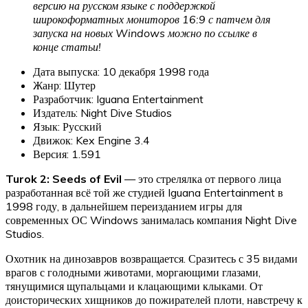
версию на русском языке с поддержкой
широкоформатных мониторов 16:9 с патчем для
запуска на новых Windows можно по ссылке в
конце статьи!
Дата выпуска: 10 декабря 1998 года
Жанр: Шутер
Разработчик: Iguana Entertainment
Издатель: Night Dive Studios
Язык: Русский
Движок: Kex Engine 3.4
Версия: 1.591
Turok 2: Seeds of Evil
— это стрелялка от первого лица
разработанная всё той же студией Iguana Entertainment в
1998 году, в дальнейшем переизданием игры для
современных ОС Windows занималась компания Night Dive
Studios.
Охотник на динозавров возвращается. Сразитесь с 35 видами
врагов с голодными животами, моргающими глазами,
тянущимися щупальцами и клацающими клыками. От
доисторических хищников до пожирателей плоти, навстречу к