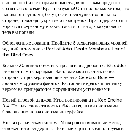
финальной битве с праматерью чудовищ — вам предстоит
сразиться со всеми! Враги разумны! Они настолько хитры, что
нападают группами, бегут, если преимущество не на их
стороне, и находят укрытие от выстрелов. Враги дергаются и
корчатся по-разному в зависимости от того, в какую часть
тела вы попали.
Обновленные локации. Пройдите 6 захватывающих уровней
заданий, в том числе Port of Adia, Death Marshes и Lair of
the Blind Ones.
Больше 20 видов оружия. Стреляйте из дробовика Shredder
рикошетными снарядами. Заставьте мозги лететь во все
стороны с просверливающим черепа Cerebral Bore —
любимым оружием фанатов. Растопчите врагов в лепешку
верхом на трицератопсе с орудийными установками!
Новый игровой движок. Игра портирована на Kex Engine
3.4. Полная совместимость с 64-разрядными системами.
Совершенно новая система интерфейса.
Новая графическая система. Усовершенствованный метод
отложенного рендеринга. Теневые карты и компилируемые