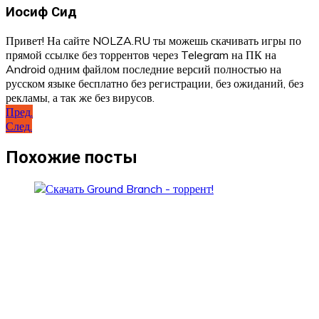
Иосиф Сид
Привет! На сайте NOLZA.RU ты можешь скачивать игры по
прямой ссылке без торрентов через Telegram на ПК на
Android одним файлом последние версий полностью на
русском языке бесплатно без регистрации, без ожиданий, без
рекламы, а так же без вирусов.
Навигация
Пред.
След.
по
записям
Похожие посты