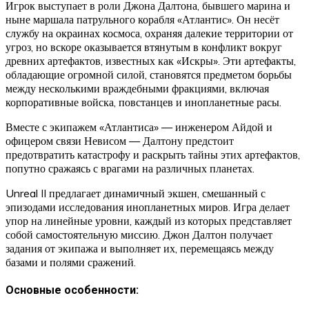
Игрок выступает в роли Джона Далтона, бывшего марина и
ныне маршала патрульного корабля «Атлантис». Он несёт
службу на окраинах космоса, охраняя далекие территории от
угроз, но вскоре оказывается втянутым в конфликт вокруг
древних артефактов, известных как «Искры». Эти артефакты,
обладающие огромной силой, становятся предметом борьбы
между несколькими враждебными фракциями, включая
корпоративные войска, повстанцев и инопланетные расы.
Вместе с экипажем «Атлантиса» — инженером Айдой и
офицером связи Невисом — Далтону предстоит
предотвратить катастрофу и раскрыть тайны этих артефактов,
попутно сражаясь с врагами на различных планетах.
Unreal II предлагает динамичный экшен, смешанный с
эпизодами исследования инопланетных миров. Игра делает
упор на линейные уровни, каждый из которых представляет
собой самостоятельную миссию. Джон Далтон получает
задания от экипажа и выполняет их, перемещаясь между
базами и полями сражений.
Основные особенности: