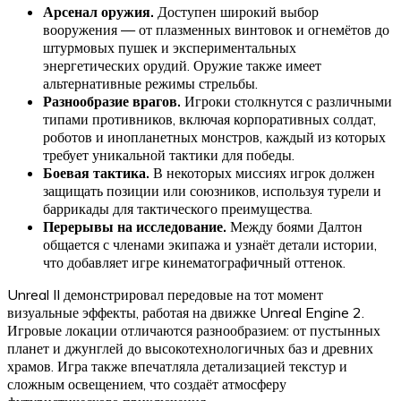
Арсенал оружия.
Доступен широкий выбор
вооружения — от плазменных винтовок и огнемётов до
штурмовых пушек и экспериментальных
энергетических орудий. Оружие также имеет
альтернативные режимы стрельбы.
Разнообразие врагов.
Игроки столкнутся с различными
типами противников, включая корпоративных солдат,
роботов и инопланетных монстров, каждый из которых
требует уникальной тактики для победы.
Боевая тактика.
В некоторых миссиях игрок должен
защищать позиции или союзников, используя турели и
баррикады для тактического преимущества.
Перерывы на исследование.
Между боями Далтон
общается с членами экипажа и узнаёт детали истории,
что добавляет игре кинематографичный оттенок.
Unreal II демонстрировал передовые на тот момент
визуальные эффекты, работая на движке Unreal Engine 2.
Игровые локации отличаются разнообразием: от пустынных
планет и джунглей до высокотехнологичных баз и древних
храмов. Игра также впечатляла детализацией текстур и
сложным освещением, что создаёт атмосферу