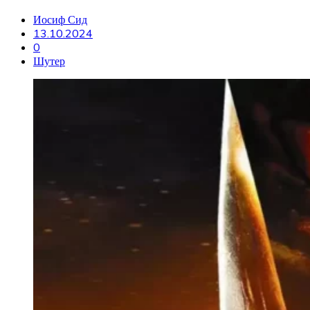
Иосиф Сид
13.10.2024
0
Шутер