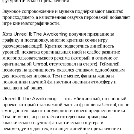
футуристического приключения.
Звуковое сопровождение и музыка подчёркивают масштаб
происходящего, а качественная озвучка персонажей добавляет
игре кинематографичности.
Хотя Unreal II: The Awakening получил признание за
графику и постановку, многие критики сочли игру
разочаровывающей. Критике подверглись линейность
уровней, нехватка оригинальных идей и слабое развитие
многопользовательского режима (который, в отличие от
оригинальной Unreal, отсутствовал на старте). Геймплей,
несмотря на зрелищность, оказался слишком однообразным
для некоторых игроков. Тем не менее, фанаты жанра и
поклонники научной фантастики оценили атмосферу и
насыщенный экшен.
Unreal II: The Awakening — это амбициозный, но спорный
проект, который стал важной частью франшизы Unreal, но не
смог достичь высот популярности своего предшественника.
Тем не менее, игра остаётся интересным примером
классического научно-фантастического шутера и
рекомендуется для тех, кто ищет линейное приключение с