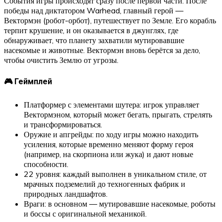
События игры происходят сразу после первой части. После
победы над диктатором Warhead, главный герой —
Вектормэн (робот-орбот), путешествует по Земле. Его корабль
терпит крушение, и он оказывается в джунглях, где
обнаруживает, что планету захватили мутировавшие
насекомые и животные. Вектормэн вновь берётся за дело,
чтобы очистить Землю от угрозы.
🎮 Геймплей
Платформер с элементами шутера: игрок управляет
Вектормэном, который может бегать, прыгать, стрелять
и трансформироваться.
Оружие и апгрейды: по ходу игры можно находить
усиления, которые временно меняют форму героя
(например, на скорпиона или жука) и дают новые
способности.
22 уровня: каждый выполнен в уникальном стиле, от
мрачных подземелий до техногенных фабрик и
природных ландшафтов.
Враги: в основном — мутировавшие насекомые, роботы
и боссы с оригинальной механикой.