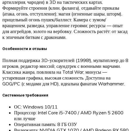
артиллерия, чародеи) в 3D на тактических картах.
Формируйте строения (клин, фаланга), отдавайте приказы
(атака, огонь, отступление); магия (огненные шары, шторм),
прицельный огонь пушек/баллист. Камера с зумом/
вращением, разведка, управление героями; ресурсы — опыт
для апгрейдов, золото на вербовку. Сложность растёт: от засад
к эпичным битвам с драконами.​
Особенности и отзывы
Полная поддержка 3D-ускорителей (1998!), мультиплеер до 8
игроков, редактор миссий; саундтрек с военными марчами.
Классика жанра, повлияла на Total War; минусы —
устаревшая графика, высокая сложность. Доступна на
GOG/PC (с модами для HD), идеальна фанатам Warhammer.
Системные требования
ОС: Windows 10/11
Процессор: Intel Core i5-7400 / AMD Ryzen 5 2600
или лучше
Оперативная память: 8 ГБ ОЗУ
Видеокарта: NVIDIA GTX 1070 / AMD Radeon RX 580