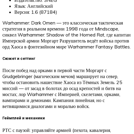
Язык: Английский
Версия: 1.6 (87184)
Warhammer: Dark Omen — это классическая тактическая
стратегия в реальном времени 1998 года от Mindscape,
сиквел Warhammer: Shadow of the Horned Rat, где капитан
Имперской армии Моргарт Разрушитель ведёт войска против
орд Хаоса в фэнтезийном мире Warhammer Fantasy Battles.
Сюжет и сеттинг
После побед над орками в первой части Моргарт с
Grudgebringer (магическим мечом) марширует на север,
чтобы остановить нашествие Хаоса из Тёмных Земель. 25
миссий — от засад в болотах до осад крепостей и битв на
мостах; лор Warhammer с Империей, скелетами, орками,
вампирами и демонами. Кампания линейная, но с
ветвящимися диалогами и моралью войск.​
Геймплей и механики
РТС с паузой: управляйте армией (пехота, кавалерия,