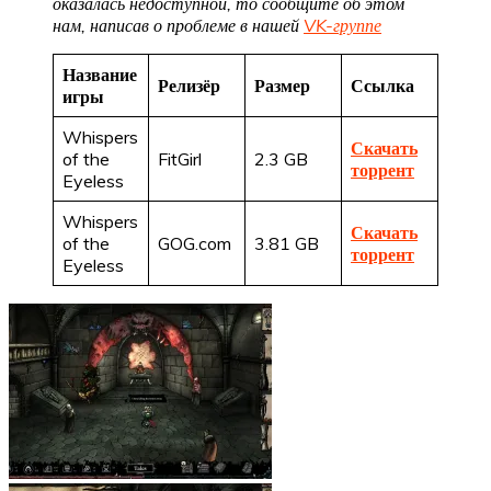
оказалась недоступной, то сообщите об этом
нам, написав о проблеме в нашей
VK-группе
Название
Релизёр
Размер
Ссылка
игры
Whispers
Скачать
of the
FitGirl
2.3 GB
торрент
Eyeless
Whispers
Скачать
of the
GOG.com
3.81 GB
торрент
Eyeless