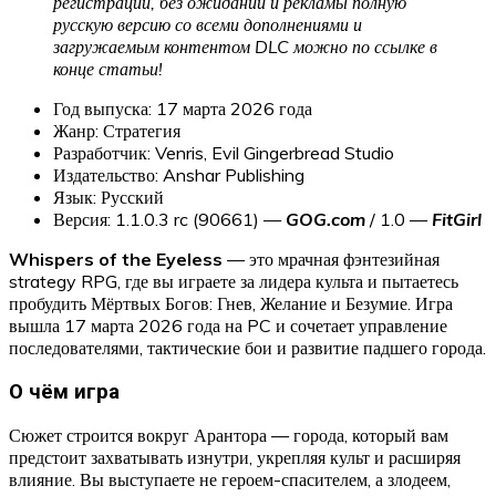
регистрации, без ожиданий и рекламы полную
русскую версию со всеми дополнениями и
загружаемым контентом DLC можно по ссылке в
конце статьи!
Год выпуска: 17 марта 2026 года
Жанр: Стратегия
Разработчик: Venris, Evil Gingerbread Studio
Издательство: Anshar Publishing
Язык: Русский
Версия: 1.1.0.3 rc (90661) —
GOG.com
/ 1.0 —
FitGirl
Whispers of the Eyeless
— это мрачная фэнтезийная
strategy RPG, где вы играете за лидера культа и пытаетесь
пробудить Мёртвых Богов: Гнев, Желание и Безумие. Игра
вышла 17 марта 2026 года на PC и сочетает управление
последователями, тактические бои и развитие падшего города.
О чём игра
Сюжет строится вокруг Арантора — города, который вам
предстоит захватывать изнутри, укрепляя культ и расширяя
влияние. Вы выступаете не героем-спасителем, а злодеем,