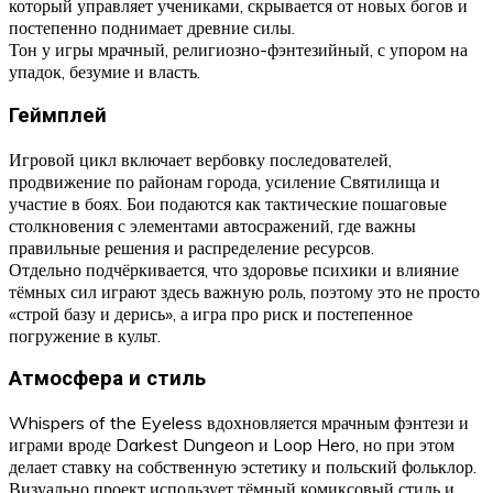
который управляет учениками, скрывается от новых богов и
постепенно поднимает древние силы.
Тон у игры мрачный, религиозно-фэнтезийный, с упором на
упадок, безумие и власть.
Геймплей
Игровой цикл включает вербовку последователей,
продвижение по районам города, усиление Святилища и
участие в боях. Бои подаются как тактические пошаговые
столкновения с элементами автосражений, где важны
правильные решения и распределение ресурсов.
Отдельно подчёркивается, что здоровье психики и влияние
тёмных сил играют здесь важную роль, поэтому это не просто
«строй базу и дерись», а игра про риск и постепенное
погружение в культ.
Атмосфера и стиль
Whispers of the Eyeless вдохновляется мрачным фэнтези и
играми вроде Darkest Dungeon и Loop Hero, но при этом
делает ставку на собственную эстетику и польский фольклор.
Визуально проект использует тёмный комиксовый стиль и