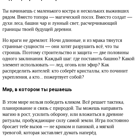
Ты начинаешь с маленького костра и нескольких выживших
рядом. Вместо топора — магический посох. Вместо солдат —
духи леса, башни чар и лунный свет, расчерчивающий
границы твоей будущей деревни.
Но враги не дремлют. Ночи длинные, и из мрака тянутся
странные сущности — они хотят разрушить всё, что ты
строишь. Поэтому строительство и защита — две половины
одного заклинания. Каждый шаг: где поставить башню? Какой
элемент использовать — лед, огонь или эфир? Как
распределить жителей: кто соберёт кристаллы, кто починит
укрепления, а кто… пожертвует собой?
Мир, в котором ты решаешь
В этом мире нельзя победить кликом. Всё решает тактика,
планирование и связь с природой. Ты можешь направить
магию в рост, усилить оборону, или вложиться в древние
ритуалы, пробуждающие силу самой земли. Игра постоянно
бросает тебе вызов — не криком и паникой, а мягкой
тревогой, которая заставляет думать наперёд.