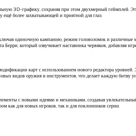
льную 3D-графику, сохраняя при этом двухмерный геймплей. Эт
у ещё более захватывающей и приятной для глаз.
включая одиночную кампанию, режим головоломок и различные 
 Берри, который озвучивает наставника червяков, добавляя игр
одификации карт с использованием нового редактора уровней. 
новых видов оружия и инструментов, что делает каждую битву у
ементы с новыми идеями и механиками, создавая увлекательный
м как для новых игроков, так и для поклонников серии.