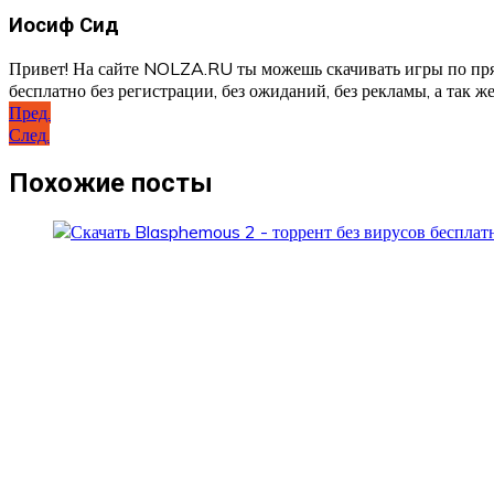
Иосиф Сид
Привет! На сайте NOLZA.RU ты можешь скачивать игры по пря
бесплатно без регистрации, без ожиданий, без рекламы, а так же
Навигация
Пред.
След.
по
записям
Похожие посты