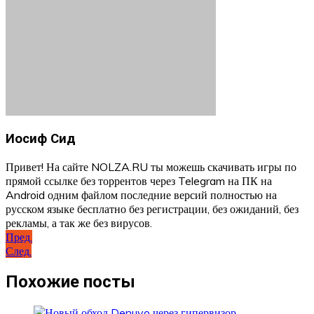
Иосиф Сид
Привет! На сайте NOLZA.RU ты можешь скачивать игры по
прямой ссылке без торрентов через Telegram на ПК на
Android одним файлом последние версий полностью на
русском языке бесплатно без регистрации, без ожиданий, без
рекламы, а так же без вирусов.
Навигация
Пред.
След.
по
записям
Похожие посты