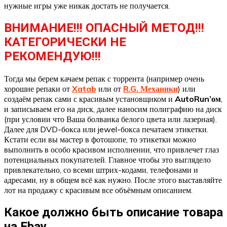
нужные игры уже никак достать не получается.
ВНИМАНИЕ!!! ОПАСНЫЙ МЕТОД!!!
КАТЕГОРИЧЕСКИ НЕ
РЕКОМЕНДУЮ!!!
Тогда мы берем качаем репак с торрента (например очень
хорошие репаки от
Xatab
или от
R.G. Механики
) или
создаём репак сами с красивым установщиком и
AutoRun’ом
,
и записываем его на диск, далее наносим полиграфию на диск
(при условии что Ваша болванка белого цвета или лазерная).
Далее для DVD-бокса или jewel-бокса печатаем этикетки.
Кстати если вы мастер в фотошопе, то этикетки можно
выполнить в особо красивом исполнении, что привлечет глаз
потенциальных покупателей. Главное чтобы это выглядело
привлекательно, со всеми штрих-кодами, телефонами и
адресами, ну в общем всё как нужно. После этого выставляйте
лот на продажу с красивым все объёмным описанием.
Какое должно быть описание товара
на Ebay