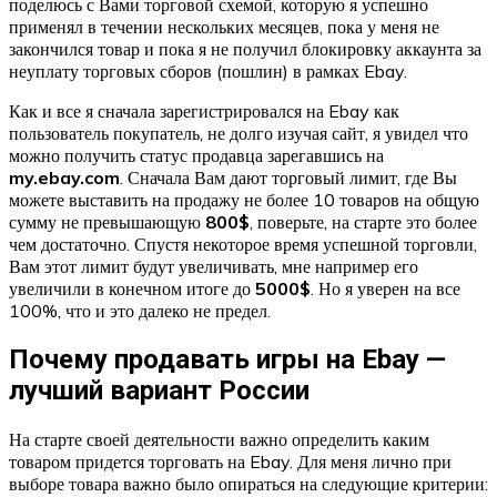
поделюсь с Вами торговой схемой, которую я успешно
применял в течении нескольких месяцев, пока у меня не
закончился товар и пока я не получил блокировку аккаунта за
неуплату торговых сборов (пошлин) в рамках Ebay.
Как и все я сначала зарегистрировался на Ebay как
пользователь покупатель, не долго изучая сайт, я увидел что
можно получить статус продавца зарегавшись на
my.ebay.com
. Сначала Вам дают торговый лимит, где Вы
можете выставить на продажу не более 10 товаров на общую
сумму не превышающую
800$
, поверьте, на старте это более
чем достаточно. Спустя некоторое время успешной торговли,
Вам этот лимит будут увеличивать, мне например его
увеличили в конечном итоге до
5000$
. Но я уверен на все
100%, что и это далеко не предел.
Почему продавать игры на Ebay —
лучший вариант России
На старте своей деятельности важно определить каким
товаром придется торговать на Ebay. Для меня лично при
выборе товара важно было опираться на следующие критерии: