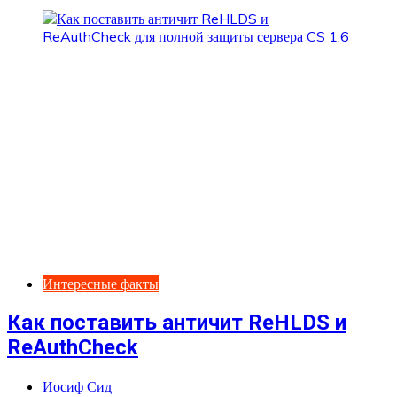
Интересные факты
Как поставить античит ReHLDS и
ReAuthCheck
Иосиф Сид