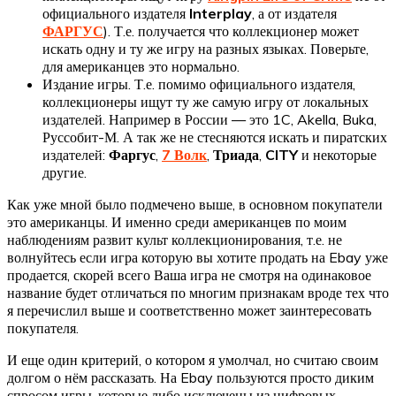
официального издателя
Interplay
, а от издателя
ФАРГУС
). Т.е. получается что коллекционер может
искать одну и ту же игру на разных языках. Поверьте,
для американцев это нормально.
Издание игры. Т.е. помимо официального издателя,
коллекционеры ищут ту же самую игру от локальных
издателей. Например в России — это 1C, Akella, Buka,
Руссобит-М. А так же не стесняются искать и пиратских
издателей:
Фаргус
,
7 Волк
,
Триада
,
CITY
и некоторые
другие.
Как уже мной было подмечено выше, в основном покупатели
это американцы. И именно среди американцев по моим
наблюдениям развит культ коллекционирования, т.е. не
волнуйтесь если игра которую вы хотите продать на Ebay уже
продается, скорей всего Ваша игра не смотря на одинаковое
название будет отличаться по многим признакам вроде тех что
я перечислил выше и соответственно может заинтересовать
покупателя.
И еще один критерий, о котором я умолчал, но считаю своим
долгом о нём рассказать. На Ebay пользуются просто диким
спросом игры, которые либо исключены из цифровых