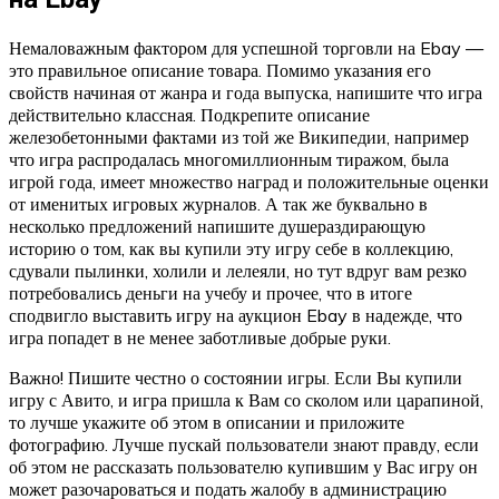
Немаловажным фактором для успешной торговли на Ebay —
это правильное описание товара. Помимо указания его
свойств начиная от жанра и года выпуска, напишите что игра
действительно классная. Подкрепите описание
железобетонными фактами из той же Википедии, например
что игра распродалась многомиллионным тиражом, была
игрой года, имеет множество наград и положительные оценки
от именитых игровых журналов. А так же буквально в
несколько предложений напишите душераздирающую
историю о том, как вы купили эту игру себе в коллекцию,
сдували пылинки, холили и лелеяли, но тут вдруг вам резко
потребовались деньги на учебу и прочее, что в итоге
сподвигло выставить игру на аукцион Ebay в надежде, что
игра попадет в не менее заботливые добрые руки.
Важно! Пишите честно о состоянии игры. Если Вы купили
игру с Авито, и игра пришла к Вам со сколом или царапиной,
то лучше укажите об этом в описании и приложите
фотографию. Лучше пускай пользователи знают правду, если
об этом не рассказать пользователю купившим у Вас игру он
может разочароваться и подать жалобу в администрацию