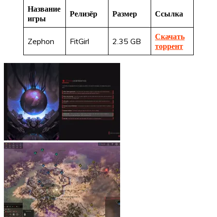
Название
Релизёр
Размер
Ссылка
игры
Скачать
Zephon
FitGirl
2.35 GB
торрент