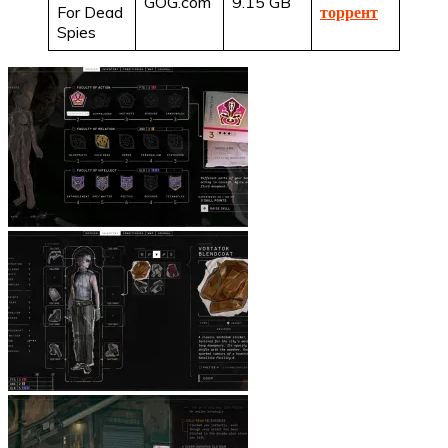
GOG.com
9.15 GB
For Dead
торрент
Spies