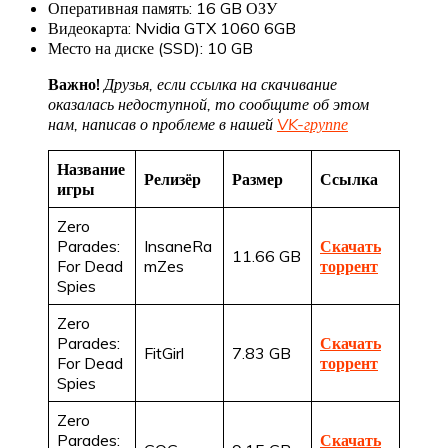
Оперативная память: 16 GB ОЗУ
Видеокарта: Nvidia GTX 1060 6GB
Место на диске (SSD): 10 GB
Важно!
Друзья, если ссылка на скачивание
оказалась недоступной, то сообщите об этом
нам, написав о проблеме в нашей
VK-группе
Название
Релизёр
Размер
Ссылка
игры
Zero
Parades:
InsaneRa
Скачать
11.66 GB
For Dead
mZes
торрент
Spies
Zero
Parades:
Скачать
FitGirl
7.83 GB
For Dead
торрент
Spies
Zero
Parades:
Скачать