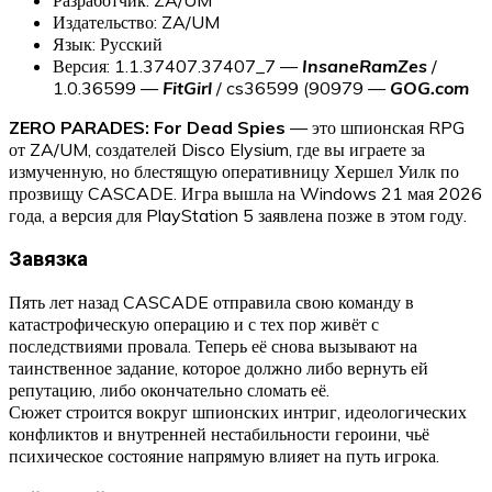
Издательство: ZA/UM
Язык: Русский
Версия: 1.1.37407.37407_7 —
InsaneRamZes
/
1.0.36599 —
FitGirl
/ cs36599 (90979 —
GOG.com
ZERO PARADES: For Dead Spies
— это шпионская RPG
от ZA/UM, создателей Disco Elysium, где вы играете за
измученную, но блестящую оперативницу Хершел Уилк по
прозвищу CASCADE. Игра вышла на Windows 21 мая 2026
года, а версия для PlayStation 5 заявлена позже в этом году.
Завязка
Пять лет назад CASCADE отправила свою команду в
катастрофическую операцию и с тех пор живёт с
последствиями провала. Теперь её снова вызывают на
таинственное задание, которое должно либо вернуть ей
репутацию, либо окончательно сломать её.
Сюжет строится вокруг шпионских интриг, идеологических
конфликтов и внутренней нестабильности героини, чьё
психическое состояние напрямую влияет на путь игрока.