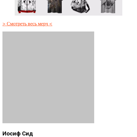
> Смотреть весь мерч <
Иосиф Сид