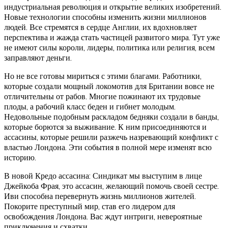
индустриальная революция и открытие великих изобретений.
Новые технологии способны изменить жизни миллионов
людей. Все стремятся в сердце Англии, их вдохновляет
перспектива и жажда стать частицей развитого мира. Тут уже
не имеют силы короли, лидеры, политика или религия, всем
заправляют деньги.
Но не все готовы мириться с этими благами. Работники,
которые создали мощный локомотив для Британии вовсе не
отличительны от рабов. Многие пожинают их трудовые
плоды, а рабочий класс беден и гибнет молодым.
Недовольные подобным раскладом бедняки создали в банды,
которые борются за выживание. К ним присоединяются и
ассасины, которые решили разжечь назревающий конфликт с
властью Лондона. Эти события в полной мере изменят всю
историю.
В новой Кредо ассасина: Синдикат мы выступим в лице
Джейкоба Фрая, это ассасин, желающий помочь своей сестре.
Иви способна перевернуть жизнь миллионов жителей.
Покорите преступный мир, став его лидером для
освобождения Лондона. Вас ждут интриги, невероятные
приключения и схватки.