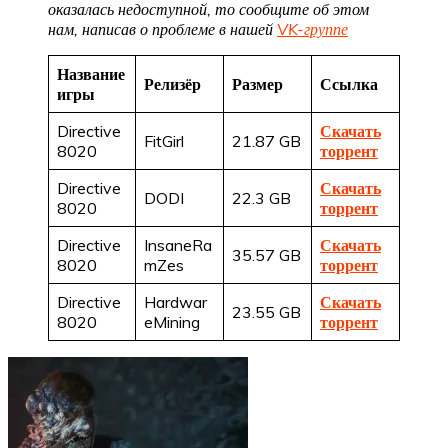
оказалась недоступной, то сообщите об этом
нам, написав о проблеме в нашей
VK-группе
Название
Релизёр
Размер
Ссылка
игры
Directive
Скачать
FitGirl
21.87 GB
8020
торрент
Directive
Скачать
DODI
22.3 GB
8020
торрент
Directive
InsaneRa
Скачать
35.57 GB
8020
mZes
торрент
Directive
Hardwar
Скачать
23.55 GB
8020
eMining
торрент