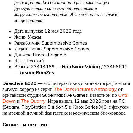
регистрации, без ожиданий и рекламы полную
русскую версию со всеми дополнениями и
загружаемым контентом DLC можно по ссылке в
конце статьи!
Дата выпуска: 12 мая 2026 года
Жанр: Ужасы
Разработчик: Supermassive Games
Издательство: Supermassive Games
Движок: Unreal Engine 5
Язык: Русский
Версия: 23414189 —
HardwareMining
/ 23468611
—
InsaneRamZes
Directive 8020
— это интерактивный кинематографический
survival‑хоррор из серии
The Dark Pictures Anthology
от
британской студии Supermassive Games, известной по
Until
Dawn
и
The Quarry
. Игра вышла 12 мая 2026 года на PC
(Steam), PlayStation 5 и tion 5 и Xbox Series X|S, с фокусом
на мрачной научной фантастике и космическом био‑хорроре.
Сюжет и сеттинг