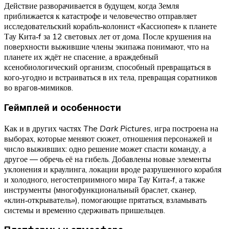
Действие разворачивается в будущем, когда Земля
приближается к катастрофе и человечество отправляет
исследовательский корабль‑колонист «Кассиопея» к планете
Тау Кита‑f за 12 световых лет от дома. После крушения на
поверхности выжившие члены экипажа понимают, что на
планете их ждёт не спасение, а враждебный
ксенобиологический организм, способный превращаться в
кого‑угодно и встраиваться в их тела, превращая соратников
во врагов‑мимиков.
Геймплей и особенности
Как и в других частях
The Dark Pictures
, игра построена на
выборах, которые меняют сюжет, отношения персонажей и
число выживших: одно решение может спасти команду, а
другое — обречь её на гибель. Добавлены новые элементы
уклонения и краулинга, локации вроде разрушенного корабля
и холодного, негостеприимного мира Тау Кита‑f, а также
инструменты (многофункциональный браслет, сканер,
«клин‑открыватель»), помогающие прятаться, взламывать
системы и временно сдерживать пришельцев.