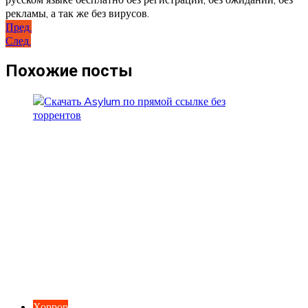
рекламы, а так же без вирусов.
Навигация
Пред.
След.
по
записям
Похожие посты
Хоррор