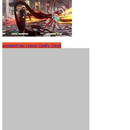
аниме
игры серии Guilty Gear