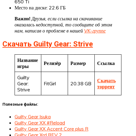
650 Ti
Место на диске: 22.6 ГБ
Важно!
Друзья, если ссылка на скачивание
оказалась недоступной, то сообщите об этом
нам, написав о проблеме в нашей
VK-группе
Скачать Guilty Gear: Strive
Название
Релизёр
Размер
Ссылка
игры
Guilty
Скачать
Gear:
FitGirl
20.38 GB
торрент
Strive
Полезные файлы:
Guilty Gear Isuka
Guilty Gear XX #Reload
Guilty Gear XX Accent Core plus R
Guilty Gear Xrd REV 2