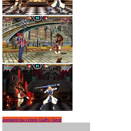
аниме
игры серии Guilty Gear