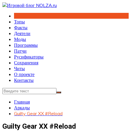
Перейти
к
содержимому
Топы
Факты
Деятели
Моды
Программы
Патчи
Русификаторы
Сохранения
Читы
О проекте
Контакты
Главная
Аркады
Guilty Gear XX #Reload
Guilty Gear XX #Reload