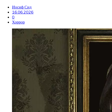
Иосиф Сид
16.06.2026
0
Хоррор