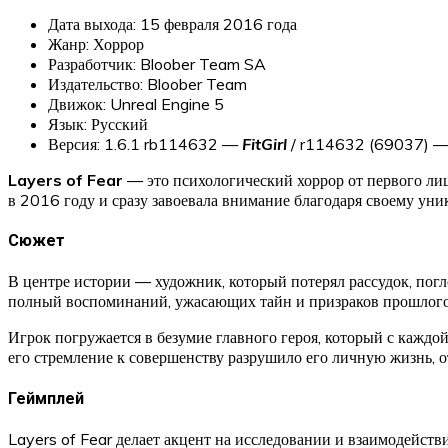
Дата выхода: 15 февраля 2016 года
Жанр: Хоррор
Разработчик: Bloober Team SA
Издательство: Bloober Team
Движок: Unreal Engine 5
Язык: Русский
Версия: 1.6.1 rb114632 —
FitGirl
/ r114632 (69037) 
Layers of Fear
— это психологический хоррор от первого лиц
в 2016 году и сразу завоевала внимание благодаря своему ун
Сюжет
В центре истории — художник, который потерял рассудок, погл
полный воспоминаний, ужасающих тайн и призраков прошлого. 
Игрок погружается в безумие главного героя, который с каждой
его стремление к совершенству разрушило его личную жизнь, 
Геймплей
Layers of Fear делает акцент на исследовании и взаимодейст