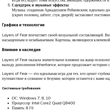
Игра исследует темы искусства, амбиций, одержимости и 
Саундтрек и звуковые эффекты
:
Музыка, созданная Аркадиушем Рейковским, идеально до
(скрип половиц, шёпот, стук дверей) заставляют постоянн
Графика и технологии
Layers of Fear впечатляет своей визуальной составляющей. 
насыщенным и незабываемым. Картины, являющиеся ключевой 
Влияние и наследие
Layers of Fear оказала значительное влияние на жанр психоло
выходу дополнения Inheritance, которое продолжает историю 
Layers of Fear — это идеальная игра для тех, кто ценит глубо
путешествие в сознание и безумие, которое останется с вами на
Системные требования
ОС: Windows 7, 8, 10
Процессор: Intel Core2 Quad Q8400
Память: 8 Гб