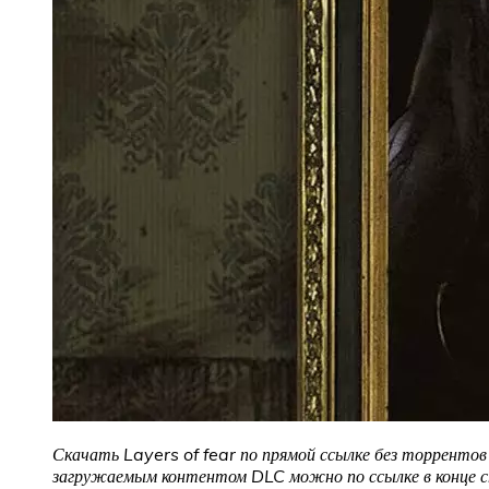
Скачать Layers of fear
по прямой ссылке без торрентов 
загружаемым контентом DLC можно по ссылке в конце 