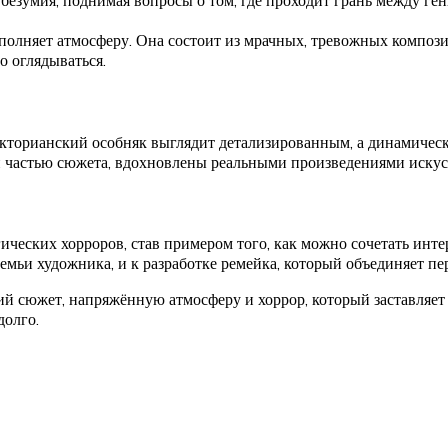
безумия, поднимая вопросы о том, где проходит грань между ге
полняет атмосферу. Она состоит из мрачных, тревожных компози
о оглядываться.
Викторианский особняк выглядит детализированным, а динамиче
частью сюжета, вдохновлены реальными произведениями искусс
гических хорроров, став примером того, как можно сочетать инт
семьи художника, и к разработке ремейка, который объединяет 
кий сюжет, напряжённую атмосферу и хоррор, который заставляет
долго.