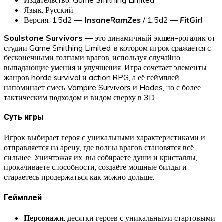
Язык: Русский
Версия: 1.5d2 —
InsaneRamZes
/ 1.5d2 —
FitGirl
Soulstone Survivors
— это динамичный экшен-рогалик от
студии Game Smithing Limited, в котором игрок сражается с
бесконечными толпами врагов, используя случайно
выпадающие умения и улучшения. Игра сочетает элементы
жанров horde survival и action RPG, а её геймплей
напоминает смесь Vampire Survivors и Hades, но с более
тактическим подходом и видом сверху в 3D.
Суть игры
Игрок выбирает героя с уникальными характеристиками и
отправляется на арену, где волны врагов становятся всё
сильнее. Уничтожая их, вы собираете души и кристаллы,
прокачиваете способности, создаёте мощные билды и
стараетесь продержаться как можно дольше.
Геймплей
Персонажи
: десятки героев с уникальными стартовыми