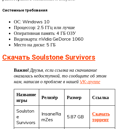
Системные требования
ОС: Windows 10
Процессор: 2.5 ГГц или лучше
Оперативная память: 4 ГБ ОЗУ
Видеокарта: nVidia GeDorce 1060
Место на диске: 5 ГБ
Скачать Soulstone Survivors
Важно!
Друзья, если ссылка на скачивание
оказалась недоступной, то сообщите об этом
нам, написав о проблеме в нашей
VK-группе
Название
Релизёр
Размер
Ссылка
игры
Soulston
InsaneRa
Скачать
e
5.87 GB
mZes
торрент
Survivors