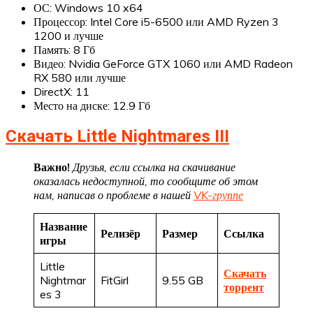
ОС: Windows 10 x64
Процессор: Intel Core i5-6500 или AMD Ryzen 3
1200 и лучше
Память: 8 Гб
Видео: Nvidia GeForce GTX 1060 или AMD Radeon
RX 580 или лучше
DirectX: 11
Место на диске: 12.9 Гб
Скачать Little Nightmares III
Важно!
Друзья, если ссылка на скачивание
оказалась недоступной, то сообщите об этом
нам, написав о проблеме в нашей
VK-группе
Название
Релизёр
Размер
Ссылка
игры
Little
Скачать
Nightmar
FitGirl
9.55 GB
торрент
es 3