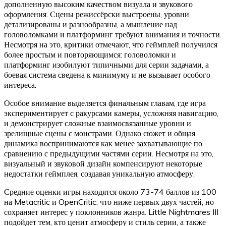
дополненную высоким качеством визуала и звукового
оформления. Сцены режиссёрски выстроены, уровни
детализированы и разнообразны, а мышление над
головоломками и платформинг требуют внимания и точности.
Несмотря на это, критики отмечают, что геймплей получился
более простым и повторяющимся: головоломки и
платформинг изобилуют типичными для серии задачами, а
боевая система сведена к минимуму и не вызывает особого
интереса.
Особое внимание выделяется финальным главам, где игра
экспериментирует с ракурсами камеры, усложняя навигацию,
и демонстрирует сложные взаимосвязанные уровни и
зрелищные сцены с монстрами. Однако сюжет и общая
динамика воспринимаются как менее захватывающие по
сравнению с предыдущими частями серии. Несмотря на это,
визуальный и звуковой дизайн компенсируют некоторые
недостатки геймплея, создавая уникальную атмосферу.
Средние оценки игры находятся около 73-74 баллов из 100
на Metacritic и OpenCritic, что ниже первых двух частей, но
сохраняет интерес у поклонников жанра. Little Nightmares III
подойдет тем, кто ценит атмосферу и стиль серии, а также