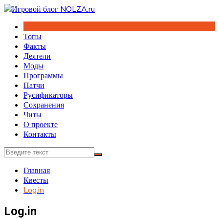
Перейти
к
содержимому
Топы
Факты
Деятели
Моды
Программы
Патчи
Русификаторы
Сохранения
Читы
О проекте
Контакты
Главная
Квесты
Log.in
Log.in