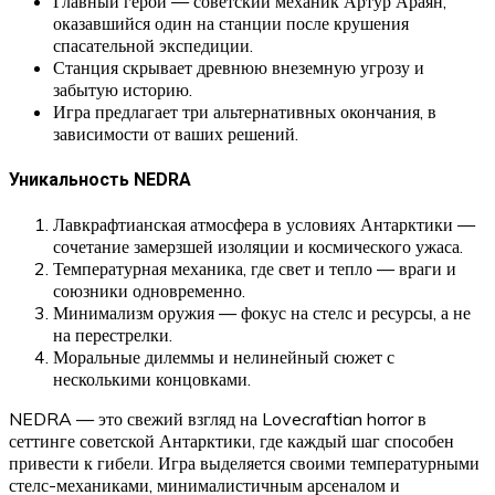
Главный герой — советский механик Артур Араян,
оказавшийся один на станции после крушения
спасательной экспедиции.
Станция скрывает древнюю внеземную угрозу и
забытую историю.
Игра предлагает три альтернативных окончания, в
зависимости от ваших решений.
Уникальность NEDRA
Лавкрафтианская атмосфера в условиях Антарктики —
сочетание замерзшей изоляции и космического ужаса.
Температурная механика, где свет и тепло — враги и
союзники одновременно.
Минимализм оружия — фокус на стелс и ресурсы, а не
на перестрелки.
Моральные дилеммы и нелинейный сюжет с
несколькими концовками.
NEDRA — это свежий взгляд на Lovecraftian horror в
сеттинге советской Антарктики, где каждый шаг способен
привести к гибели. Игра выделяется своими температурными
стелс-механиками, минималистичным арсеналом и