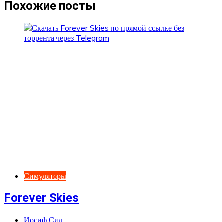
записям
Похожие посты
Симуляторы
Forever Skies
Иосиф Сид