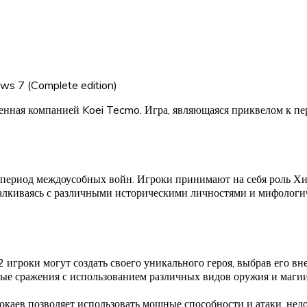
ws 7 (Complete edition)
ная компанией Koei Tecmo. Игра, являющаяся приквелом к перв
 в период междоусобных войн. Игроки принимают на себя роль 
сталкиваясь с различными историческими личностями и мифологич
 2 игроки могут создать своего уникального героя, выбрав его в
ые сражения с использованием различных видов оружия и магии.
окаев позволяет использовать мощные способности и атаки, нед