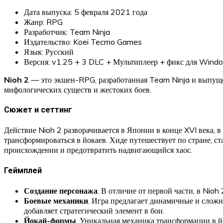
Дата выпуска: 5 февраля 2021 года
Жанр: RPG
Разработчик: Team Ninja
Издательство: Koei Tecmo Games
Язык: Русский
Версия: v1.25 + 3 DLC + Мультиплеер + фикс для Windo
Nioh 2
— это экшен-RPG, разработанная Team Ninja и выпущен
мифологических существ и жестоких боев.
Сюжет и сеттинг
Действие Nioh 2 разворачивается в Японии в конце XVI века,
трансформироваться в йокаев. Хиде путешествует по стране, 
происхождении и предотвратить надвигающийся хаос.
Геймплей
Создание персонажа
. В отличие от первой части, в Nioh
Боевые механики
. Игра предлагает динамичные и сложн
добавляет стратегический элемент в бои.
Йокай-формы
. Уникальная механика трансформации в й